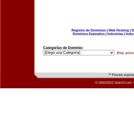
Registro de Dominios
|
Web Hosting
|
D
Dominios Expirados
|
Industrias
|
Indu
Categorías de Dominio:
[Pág. princi
** Precios expre
© 2002/2022 Solo10.com