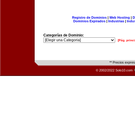
Registro de Dominios
|
Web Hosting
|
D
Dominios Expirados
|
Industrias
|
Indu
Categorías de Dominio:
[Pág. princi
** Precios expre
© 2002/2022 Solo10.com