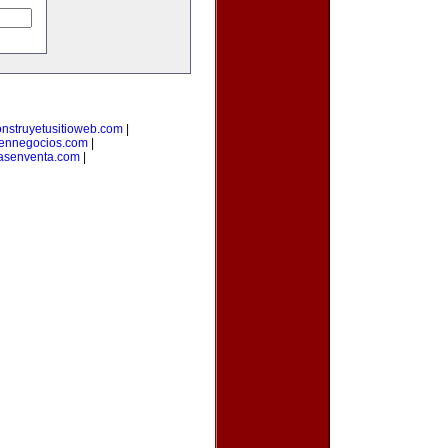
onstruyetusitioweb.com
|
aennegocios.com
|
asenventa.com
|