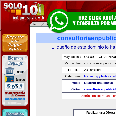
consultoriaenpubli
El dueño de este dominio lo ha
Mayusculas:
CONSULTORIAENPUB
Minusculas:
consultoriaenpublicid
Longitud:
23 caracteres
Categorias:
Marketing y Publicida
Precio:
Realizar una oferta!
Visitar!
consultoriaenpublici
Serán consideradas ofer
Realizar una Oferta