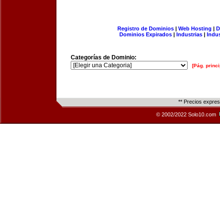
Registro de Dominios
|
Web Hosting
|
D
Dominios Expirados
|
Industrias
|
Indu
Categorías de Dominio:
[Pág. princi
** Precios expre
© 2002/2022 Solo10.com