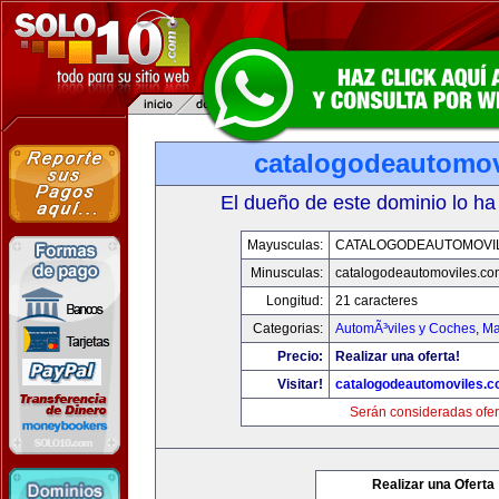
catalogodeautomov
El dueño de este dominio lo ha
Mayusculas:
CATALOGODEAUTOMOVI
Minusculas:
catalogodeautomoviles.co
Longitud:
21 caracteres
Categorias:
AutomÃ³viles y Coches
,
Ma
Precio:
Realizar una oferta!
Visitar!
catalogodeautomoviles.
Serán consideradas ofer
Realizar una Oferta