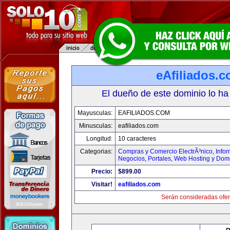
eAfiliados.
El dueño de este dominio lo ha
Mayusculas:
EAFILIADOS.COM
Minusculas:
eafiliados.com
Longitud:
10 caracteres
Categorias:
Compras y Comercio ElectrÃ³nico
,
Info
Negocios
,
Portales
,
Web Hosting y Dom
Precio:
$899.00
Visitar!
eafiliados.com
Serán consideradas ofer