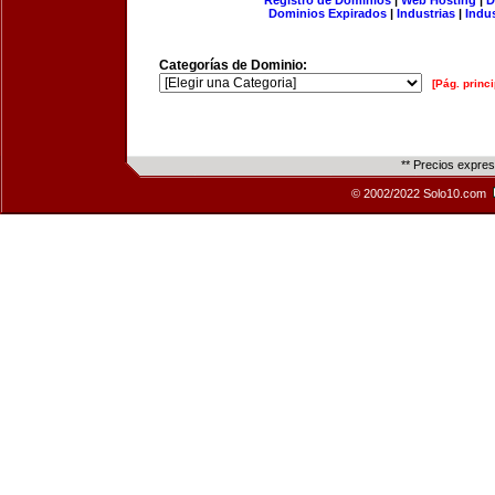
Registro de Dominios
|
Web Hosting
|
D
Dominios Expirados
|
Industrias
|
Indu
Categorías de Dominio:
[Pág. princi
** Precios expre
© 2002/2022 Solo10.com