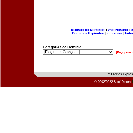
Registro de Dominios
|
Web Hosting
|
D
Dominios Expirados
|
Industrias
|
Indu
Categorías de Dominio:
[Pág. princi
** Precios expre
© 2002/2022 Solo10.com