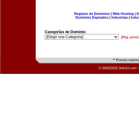
Registro de Dominios
|
Web Hosting
|
D
Dominios Expirados
|
Industrias
|
Indu
Categorías de Dominio:
[Pág. princi
** Precios expre
© 2002/2022 Solo10.com