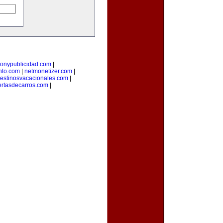
onypublicidad.com
|
nto.com
|
netmonetizer.com
|
estinosvacacionales.com
|
ertasdecarros.com
|