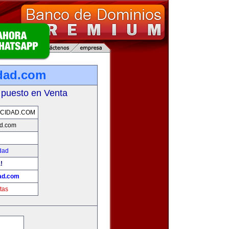
dad.com
 puesto en Venta
CIDAD.COM
ad.com
dad
!
ad.com
tas