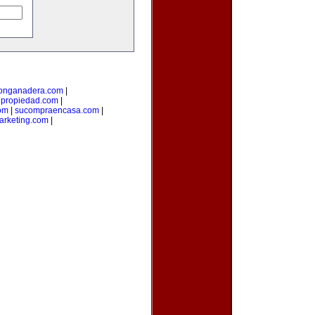
ionganadera.com
|
upropiedad.com
|
om
|
sucompraencasa.com
|
arketing.com
|