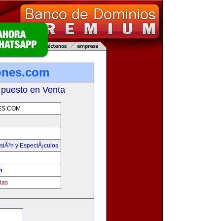
ones.com
 puesto en Venta
ES.COM
isiÃ³n y EspectÃ¡culos
m
tas