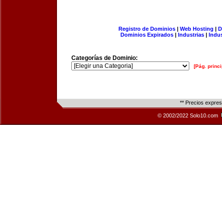
Registro de Dominios
|
Web Hosting
|
D
Dominios Expirados
|
Industrias
|
Indu
Categorías de Dominio:
[Pág. princi
** Precios expre
© 2002/2022 Solo10.com