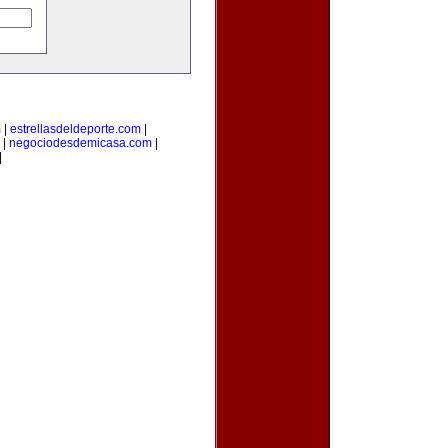
m
|
estrellasdeldeporte.com
|
|
negociodesdemicasa.com
|
|