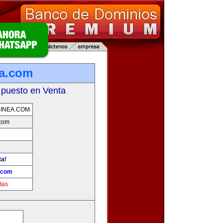
ea.com
 puesto en Venta
INEA.COM
.com
ta!
a.com
tas