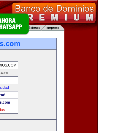
os.com
DIOS.COM
s.com
icidad
rta!
os.com
tas