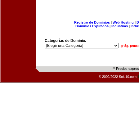
Registro de Dominios
|
Web Hosting
|
D
Dominios Expirados
|
Industrias
|
Indu
Categorías de Dominio:
[Pág. princi
** Precios expre
© 2002/2022 Solo10.com