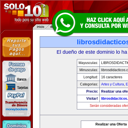
librosdidactic
El dueño de este dominio lo ha
Mayusculas:
LIBROSDIDACT
Minusculas:
librosdidacticos
Longitud:
16 caracteres
Categorias:
Artes y Cultura
,
E
Precio:
Realizar una ofe
Visitar!
librosdidactico
Serán consideradas ofer
Realizar una Oferta