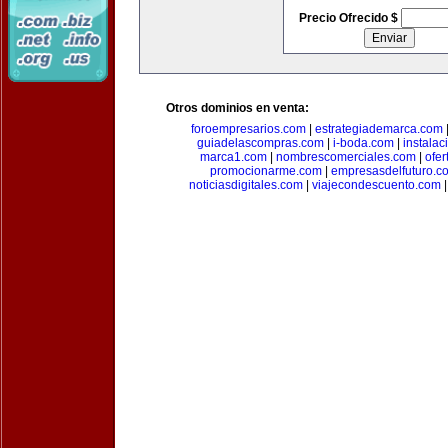
Precio Ofrecido $
Otros dominios en venta:
foroempresarios.com
|
estrategiademarca.com
guiadelascompras.com
|
i-boda.com
|
instala
marca1.com
|
nombrescomerciales.com
|
ofe
promocionarme.com
|
empresasdelfuturo.c
noticiasdigitales.com
|
viajecondescuento.com