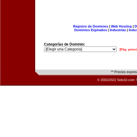
Registro de Dominios
|
Web Hosting
|
D
Dominios Expirados
|
Industrias
|
Indu
Categorías de Dominio:
[Pág. princi
** Precios expre
© 2002/2022 Solo10.com