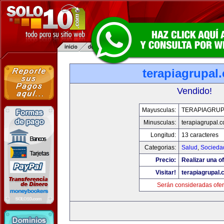
terapiagrupal
Vendido!
Mayusculas:
TERAPIAGRUP
Minusculas:
terapiagrupal.
Longitud:
13 caracteres
Categorias:
Salud
,
Socieda
Precio:
Realizar una of
Visitar!
terapiagrupal
Serán consideradas ofer