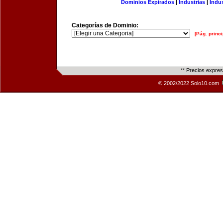
Dominios Expirados
|
Industrias
|
Indu
Categorías de Dominio:
[Pág. princi
** Precios expre
© 2002/2022 Solo10.com