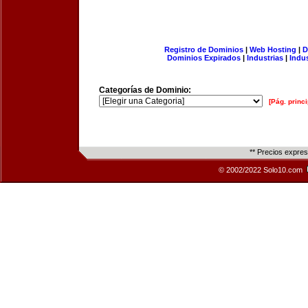
Registro de Dominios
|
Web Hosting
|
D
Dominios Expirados
|
Industrias
|
Indu
Categorías de Dominio:
[Pág. princi
** Precios expre
© 2002/2022 Solo10.com