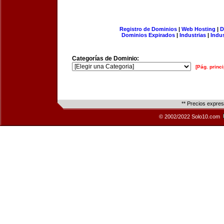
Registro de Dominios
|
Web Hosting
|
D
Dominios Expirados
|
Industrias
|
Indu
Categorías de Dominio:
[Pág. princi
** Precios expre
© 2002/2022 Solo10.com