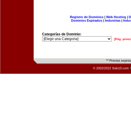
Registro de Dominios
|
Web Hosting
|
D
Dominios Expirados
|
Industrias
|
Indu
Categorías de Dominio:
[Pág. princi
** Precios expre
© 2002/2022 Solo10.com