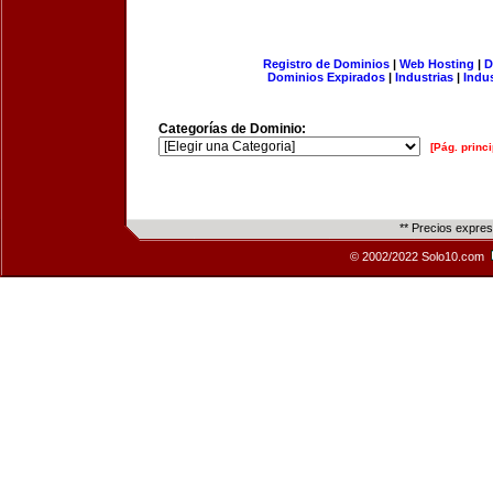
Registro de Dominios
|
Web Hosting
|
D
Dominios Expirados
|
Industrias
|
Indu
Categorías de Dominio:
[Pág. princi
** Precios expre
© 2002/2022 Solo10.com