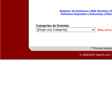
Registro de Dominios
|
Web Hosting
|
D
Dominios Expirados
|
Industrias
|
Indu
Categorías de Dominio:
[Pág. princi
** Precios expre
© 2002/2022 Solo10.com