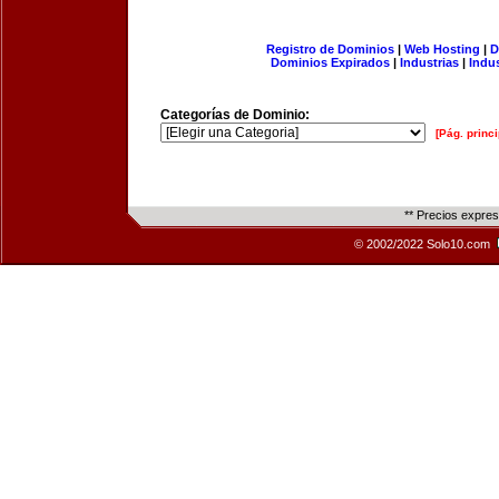
Registro de Dominios
|
Web Hosting
|
D
Dominios Expirados
|
Industrias
|
Indu
Categorías de Dominio:
[Pág. princi
** Precios expre
© 2002/2022 Solo10.com