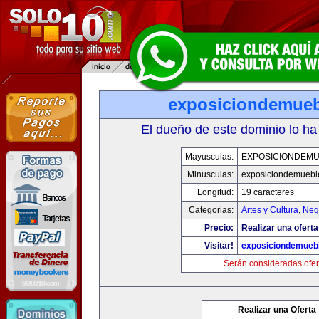
exposiciondemue
El dueño de este dominio lo ha
Mayusculas:
EXPOSICIONDEM
Minusculas:
exposiciondemuebl
Longitud:
19 caracteres
Categorias:
Artes y Cultura
,
Neg
Precio:
Realizar una oferta
Visitar!
exposiciondemueb
Serán consideradas ofer
Realizar una Oferta