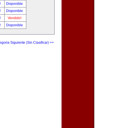
!
Disponible
!
Disponible
!
Vendido!
!
Disponible
egoria Siguiente (Sin Clasificar) >>