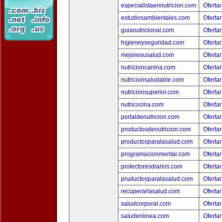
especialistaennutricion.com
Ofertar
estudiosambientales.com
Ofertar
guianutricional.com
Ofertar
higieneyseguridad.com
Ofertar
mejoresusalud.com
Ofertar
nutricioncanina.com
Ofertar
nutricionsaludable.com
Ofertar
nutricionsuperior.com
Ofertar
nutricocina.com
Ofertar
portaldenutricion.com
Ofertar
productosdenutricion.com
Ofertar
productosparalasalud.com
Ofertar
programacionmental.com
Ofertar
protectoresdiarios.com
Ofertar
pruductosparalasalud.com
Ofertar
recuperarlasalud.com
Ofertar
saludcorporal.com
Ofertar
saludenlinea.com
Ofertar