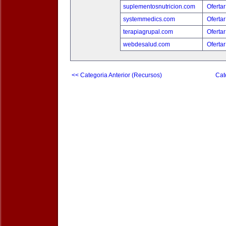
suplementosnutricion.com
Ofertar
systemmedics.com
Ofertar
terapiagrupal.com
Ofertar
webdesalud.com
Ofertar
<< Categoria Anterior (Recursos)
Cat