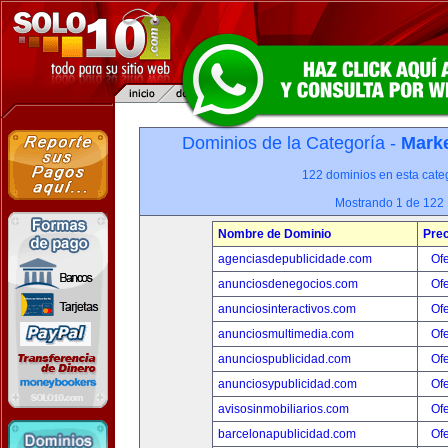
Dominios de la Categoría -
Marke
122 dominios en esta categ
Mostrando 1 de 122
Nombre de Dominio
Prec
agenciasdepublicidade.com
Ofe
anunciosdenegocios.com
Ofe
anunciosinteractivos.com
Ofe
anunciosmultimedia.com
Ofe
anunciospublicidad.com
Ofe
anunciosypublicidad.com
Ofe
avisosinmobiliarios.com
Ofe
barcelonapublicidad.com
Ofe